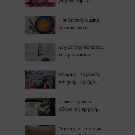
γιαχνί». Ψαρεύ...
Η αυθεντική «cucina
povera» και το...
Χοχλιοί της θάλασσας,
το πρώτο κόσμ...
Όλυμπος, το μεγάλο
πανηγύρι της Βρο...
Στάκα, το μαγικό
φίλτρο της κρητική...
Νεράτες, οι πιο απλές