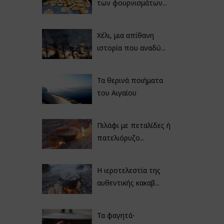
των φουρνισμάτων...
Χέλι, μια απίθανη
ιστορία που αναδύ...
Τα θερινά ποιήματα
του Αιγαίου
Πιλάφι με πεταλίδες ή
πατελιόρυζο...
Η ιεροτελεστία της
αυθεντικής κακαβ...
Τα φαγητά-