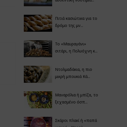
Πιτιά κασιώτικα για το
δρόμο της μν...
Το «Μαυραγάνι»
σιτάρι, η Πολυόχνη κ...
Ντολμαδάκια, η πιο
μικρή μπουκιά Κά...
Μαναρόλια ή μπίζα, το
ξεχασμένο όσπ...
Σκάροι πλακί ή «παπά