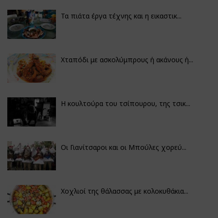
Τα πιάτα έργα τέχνης και η εικαστικ...
Χταπόδι με ασκολύμπρους ή ακάνους ή...
Η κουλτούρα του τσίπουρου, της τσικ...
Οι Γιανίτσαροι και οι Μπούλες χορεύ...
Χοχλιοί της θάλασσας με κολοκυθάκια...