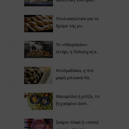
Πιτιά κασιώτικα για το
δρόμο της μν...
Το «Μαυραγάνι»
σιτάρι, η Πολυόχνη κ...
Ντολμαδάκια, η πιο
μικρή μπουκιά Κά...
Μαναρόλια ή μπίζα, το
ξεχασμένο όσπ...
Σκάροι πλακί ή «παπά