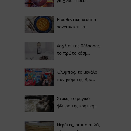
γιαχνί». Ψαρεύ...
Η αυθεντική «cucina
povera» και το...
Χοχλιοί της θάλασσας,
το πρώτο κόσμ...
Όλυμπος, το μεγάλο
πανηγύρι της Βρο...
Στάκα, το μαγικό
φίλτρο της κρητική...
Νεράτες, οι πιο απλές