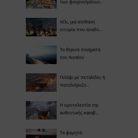
των φουρνισμάτων...
Χέλι, μια απίθανη
ιστορία που αναδύ...
Τα θερινά ποιήματα
του Αιγαίου
Πιλάφι με πεταλίδες ή
πατελιόρυζο...
Η ιεροτελεστία της
αυθεντικής κακαβ...
Τα φαγητά-