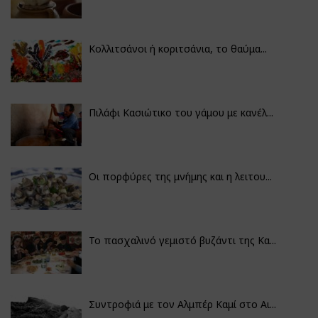
Κολλιτσάνοι ή κοριτσάνια, το θαύμα...
Πιλάφι Κασιώτικο του γάμου με κανέλ...
Οι πορφύρες της μνήμης και η λειτου...
Το πασχαλινό γεμιστό βυζάντι της Κα...
Συντροφιά με τον Αλμπέρ Καμί στο Αι...