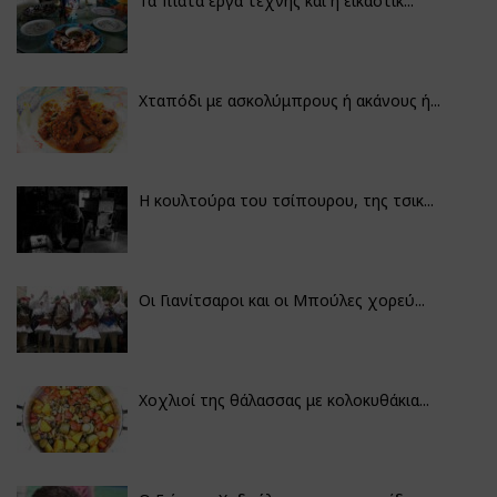
Τα πιάτα έργα τέχνης και η εικαστικ...
Χταπόδι με ασκολύμπρους ή ακάνους ή...
Η κουλτούρα του τσίπουρου, της τσικ...
Οι Γιανίτσαροι και οι Μπούλες χορεύ...
Χοχλιοί της θάλασσας με κολοκυθάκια...