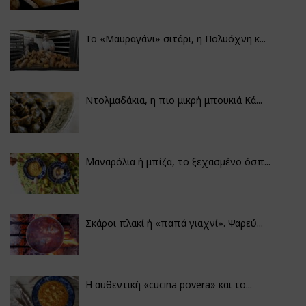
Το «Μαυραγάνι» σιτάρι, η Πολυόχνη κ...
Ντολμαδάκια, η πιο μικρή μπουκιά Κά...
Μαναρόλια ή μπίζα, το ξεχασμένο όσπ...
Σκάροι πλακί ή «παπά γιαχνί». Ψαρεύ...
Η αυθεντική «cucina povera» και το...