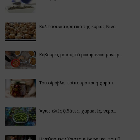
Καλιτσούνια κρητικά της κυρίας Νίνα...
Κάβουρες με κοφτό μακαρονάκι μαγειρ...
Τσιτσίραβλα, τσίπουρα και η χαρά τ...
Άγιες ελιές ξιδάτες, χαρακτές, νερα...
Η γεύση των Χριστουγέννων και του Π...