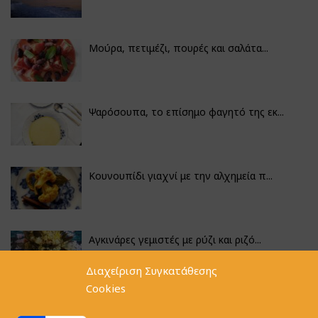
Μούρα, πετιμέζι, πουρές και σαλάτα...
Ψαρόσουπα, το επίσημο φαγητό της εκ...
Κουνουπίδι γιαχνί με την αλχημεία π...
Αγκινάρες γεμιστές με ρύζι και ριζό...
Διαχείριση Συγκατάθεσης
Cookies
Φακές με κοφτό μακαρονάκι και ξιδάτ...