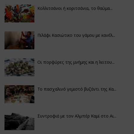
Κολλιτσάνοι ή κοριτσάνια, το θαύμα...
Πιλάφι Κασιώτικο του γάμου με κανέλ...
Οι πορφύρες της μνήμης και η λειτου...
Το πασχαλινό γεμιστό βυζάντι της Κα...
Συντροφιά με τον Αλμπέρ Καμί στο Αι...