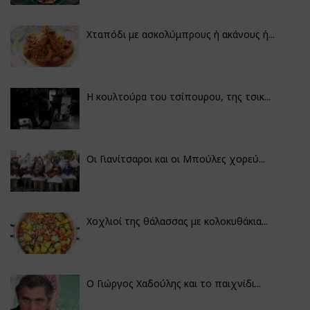
Χταπόδι με ασκολύμπρους ή ακάνους ή...
Η κουλτούρα του τσίπουρου, της τσικ...
Οι Γιανίτσαροι και οι Μπούλες χορεύ...
Χοχλιοί της θάλασσας με κολοκυθάκια...
Ο Γιώργος Χαδούλης και το παιχνίδι...