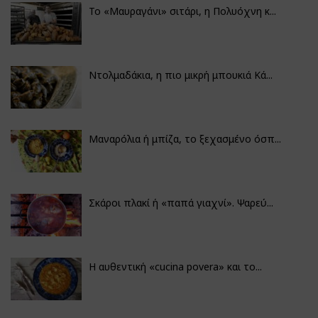
Το «Μαυραγάνι» σιτάρι, η Πολυόχνη κ...
Ντολμαδάκια, η πιο μικρή μπουκιά Κά...
Μαναρόλια ή μπίζα, το ξεχασμένο όσπ...
Σκάροι πλακί ή «παπά γιαχνί». Ψαρεύ...
Η αυθεντική «cucina povera» και το...