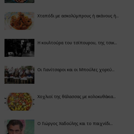
Χταπόδι με ασκολύμπρους ή ακάνους ή...
Η κουλτούρα του τσίπουρου, της τσικ...
Οι Γιανίτσαροι και οι Μπούλες χορεύ...
Χοχλιοί της θάλασσας με κολοκυθάκια...
Ο Γιώργος Χαδούλης και το παιχνίδι...