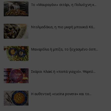
Το «Μαυραγάνι» σιτάρι, η Πολυόχνη κ...
Ντολμαδάκια, η πιο μικρή μπουκιά Κά...
Μαναρόλια ή μπίζα, το ξεχασμένο όσπ...
Σκάροι πλακί ή «παπά γιαχνί». Ψαρεύ...
Η αυθεντική «cucina povera» και το...