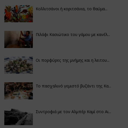
Κολλιτσάνοι ή κοριτσάνια, το θαύμα...
Πιλάφι Κασιώτικο του γάμου με κανέλ...
Οι πορφύρες της μνήμης και η λειτου...
Το πασχαλινό γεμιστό βυζάντι της Κα...
Συντροφιά με τον Αλμπέρ Καμί στο Αι...