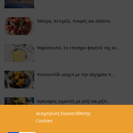
Μούρα, πετιμέζι, πουρές και σαλάτα...
Ψαρόσουπα, το επίσημο φαγητό της εκ...
Κουνουπίδι γιαχνί με την αλχημεία π...
Αγκινάρες γεμιστές με ρύζι και ριζό...
Διαχείριση Συγκατάθεσης
Cookies
Φακές με κοφτό μακαρονάκι και ξιδάτ...