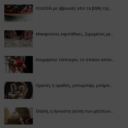
Χταπόδι με αβρωνιές από τα βάθη της...
Μακαρούνες καρπάθικες, ζυμωμένες με...
Κουμαρίσιο τσίπουρο, το σπάνιο απόσ...
Οματιές ή ομαθιές, μπουμπάρι, μπάμπ...
Ελαϊκή, η άγνωστη γεύση των μητάτων...