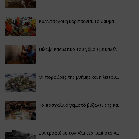
Κολλιτσάνοι ή κοριτσάνια, το θαύμα...
Πιλάφι Κασιώτικο του γάμου με κανέλ...
Οι πορφύρες της μνήμης και η λειτου...
Το πασχαλινό γεμιστό βυζάντι της Κα...
Συντροφιά με τον Αλμπέρ Καμί στο Αι...