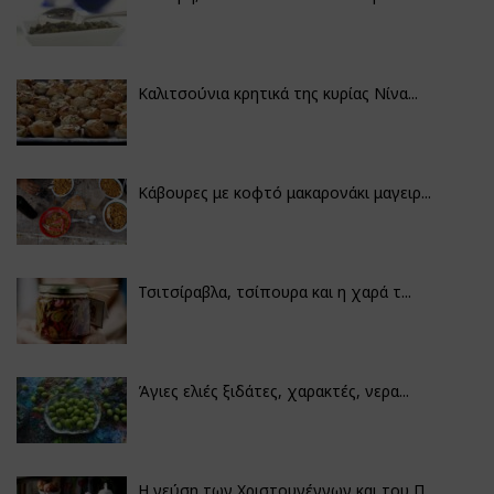
Καλιτσούνια κρητικά της κυρίας Νίνα...
Κάβουρες με κοφτό μακαρονάκι μαγειρ...
Τσιτσίραβλα, τσίπουρα και η χαρά τ...
Άγιες ελιές ξιδάτες, χαρακτές, νερα...
Η γεύση των Χριστουγέννων και του Π...