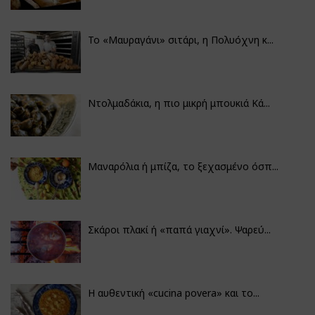
Το «Μαυραγάνι» σιτάρι, η Πολυόχνη κ...
Ντολμαδάκια, η πιο μικρή μπουκιά Κά...
Μαναρόλια ή μπίζα, το ξεχασμένο όσπ...
Σκάροι πλακί ή «παπά γιαχνί». Ψαρεύ...
Η αυθεντική «cucina povera» και το...