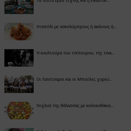
Τα πιάτα έργα τέχνης και η εικαστικ...
Χταπόδι με ασκολύμπρους ή ακάνους ή...
Η κουλτούρα του τσίπουρου, της τσικ...
Οι Γιανίτσαροι και οι Μπούλες χορεύ...
Χοχλιοί της θάλασσας με κολοκυθάκια...