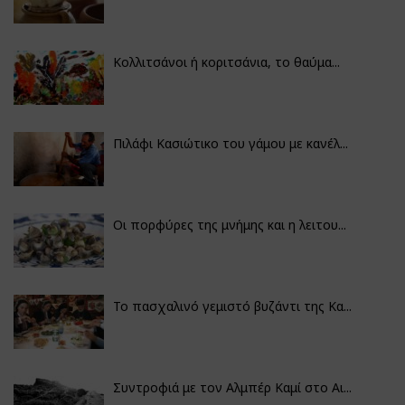
Κολλιτσάνοι ή κοριτσάνια, το θαύμα...
Πιλάφι Κασιώτικο του γάμου με κανέλ...
Οι πορφύρες της μνήμης και η λειτου...
Το πασχαλινό γεμιστό βυζάντι της Κα...
Συντροφιά με τον Αλμπέρ Καμί στο Αι...