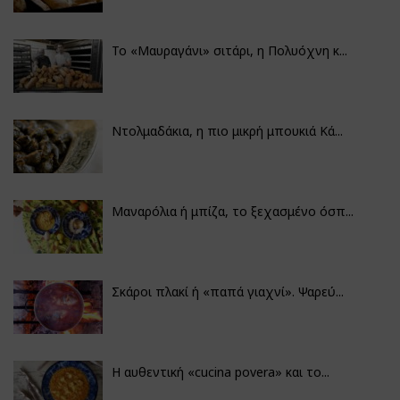
Το «Μαυραγάνι» σιτάρι, η Πολυόχνη κ...
Ντολμαδάκια, η πιο μικρή μπουκιά Κά...
Μαναρόλια ή μπίζα, το ξεχασμένο όσπ...
Σκάροι πλακί ή «παπά γιαχνί». Ψαρεύ...
Η αυθεντική «cucina povera» και το...