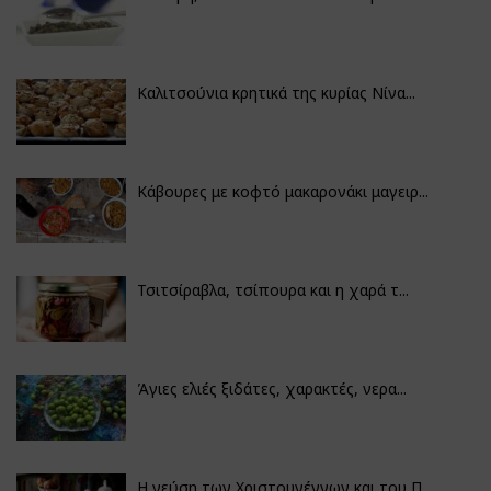
Καλιτσούνια κρητικά της κυρίας Νίνα...
Κάβουρες με κοφτό μακαρονάκι μαγειρ...
Τσιτσίραβλα, τσίπουρα και η χαρά τ...
Άγιες ελιές ξιδάτες, χαρακτές, νερα...
Η γεύση των Χριστουγέννων και του Π...