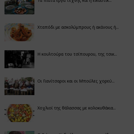
Τα πιάτα έργα τέχνης και η εικαστικ...
Χταπόδι με ασκολύμπρους ή ακάνους ή...
Η κουλτούρα του τσίπουρου, της τσικ...
Οι Γιανίτσαροι και οι Μπούλες χορεύ...
Χοχλιοί της θάλασσας με κολοκυθάκια...