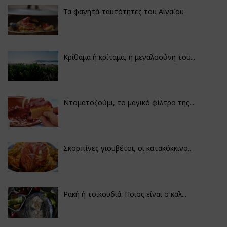
Τα φαγητά-ταυτότητες του Αιγαίου
Κρίθαμα ή κρίταμα, η μεγαλοσύνη του...
Ντοματοζούμι, το μαγικό φίλτρο της...
Σκορπίνες γιουβέτσι, οι κατακόκκινο...
Ρακή ή τσικουδιά: Ποιος είναι ο καλ...