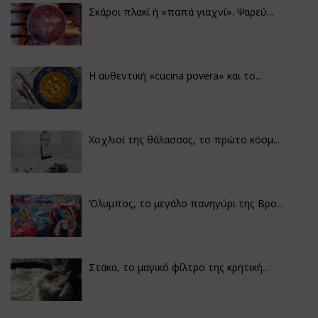
Σκάροι πλακί ή «παπά γιαχνί». Ψαρεύ...
Η αυθεντική «cucina povera» και το...
Χοχλιοί της θάλασσας, το πρώτο κόσμ...
Όλυμπος, το μεγάλο πανηγύρι της Βρο...
Στάκα, το μαγικό φίλτρο της κρητική...