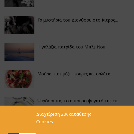
Τα μυστήρια του Διονύσου στο Κίτρος...
Η γαλάζια πατρίδα του Μπλε Νου
Μούρα, πετιμέζι, πουρές και σαλάτα...
Ψαρόσουπα, το επίσημο φαγητό της εκ...
Διαχείριση Συγκατάθεσης
Cookies
Κουνουπίδι γιαχνί με την αλχημεία π...