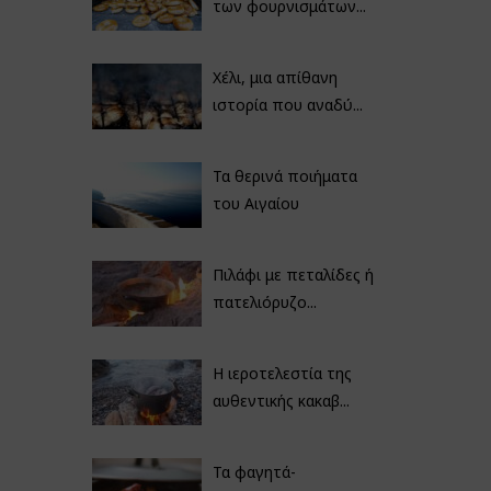
των φουρνισμάτων...
Χέλι, μια απίθανη
ιστορία που αναδύ...
Τα θερινά ποιήματα
του Αιγαίου
Πιλάφι με πεταλίδες ή
πατελιόρυζο...
Η ιεροτελεστία της
αυθεντικής κακαβ...
Τα φαγητά-