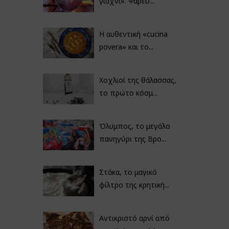
γιαχνί». Ψαρεύ...
Η αυθεντική «cucina
povera» και το...
Χοχλιοί της θάλασσας,
το πρώτο κόσμ...
Όλυμπος, το μεγάλο
πανηγύρι της Βρο...
Στάκα, το μαγικό
φίλτρο της κρητική...
Αντικριστό αρνί από