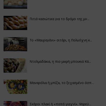
Πιτιά κασιώτικα για το δρόμο της μν...
Το «Μαυραγάνι» σιτάρι, η Πολυόχνη κ...
Ντολμαδάκια, η πιο μικρή μπουκιά Κά...
Μαναρόλια ή μπίζα, το ξεχασμένο όσπ...
Σκάροι πλακί ή «παπά γιαχνί». Ψαρεύ...