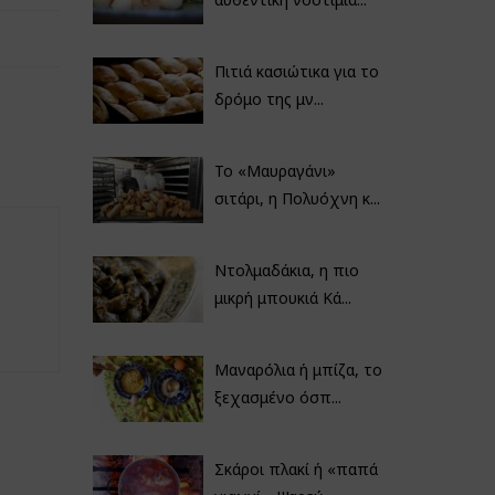
Πιτιά κασιώτικα για το
δρόμο της μν...
Το «Μαυραγάνι»
σιτάρι, η Πολυόχνη κ...
Ντολμαδάκια, η πιο
μικρή μπουκιά Κά...
Μαναρόλια ή μπίζα, το
ξεχασμένο όσπ...
Σκάροι πλακί ή «παπά