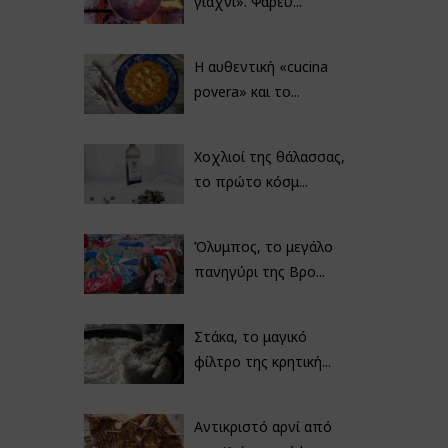
γιαχνί». Ψαρεύ...
Η αυθεντική «cucina
povera» και το...
Χοχλιοί της θάλασσας,
το πρώτο κόσμ...
Όλυμπος, το μεγάλο
πανηγύρι της Βρο...
Στάκα, το μαγικό
φίλτρο της κρητική...
Αντικριστό αρνί από