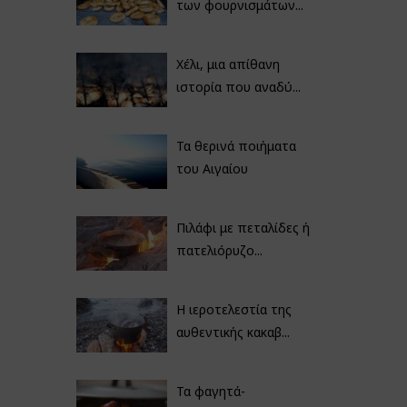
των φουρνισμάτων...
Χέλι, μια απίθανη
ιστορία που αναδύ...
Τα θερινά ποιήματα
του Αιγαίου
Πιλάφι με πεταλίδες ή
πατελιόρυζο...
Η ιεροτελεστία της
αυθεντικής κακαβ...
Τα φαγητά-