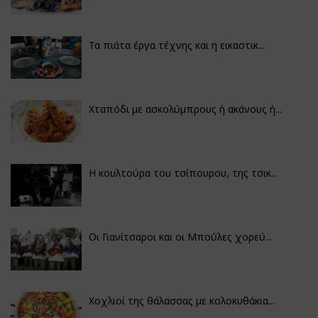
Τα πιάτα έργα τέχνης και η εικαστικ...
Χταπόδι με ασκολύμπρους ή ακάνους ή...
Η κουλτούρα του τσίπουρου, της τσικ...
Οι Γιανίτσαροι και οι Μπούλες χορεύ...
Χοχλιοί της θάλασσας με κολοκυθάκια...