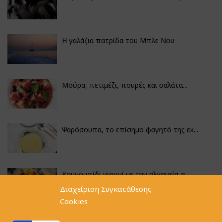
Η γαλάζια πατρίδα του Μπλε Νου
Μούρα, πετιμέζι, πουρές και σαλάτα...
Ψαρόσουπα, το επίσημο φαγητό της εκ...
Κουνουπίδι γιαχνί με την αλχημεία π...
Διαχείριση Συγκατάθεσης
Cookies
Αγκινάρες γεμιστές με ρύζι και ριζό...