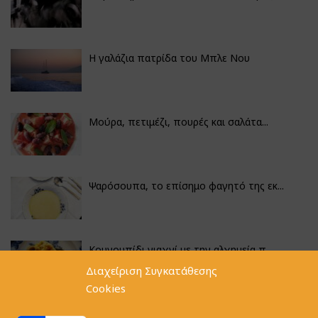
Η γαλάζια πατρίδα του Μπλε Νου
Μούρα, πετιμέζι, πουρές και σαλάτα...
Ψαρόσουπα, το επίσημο φαγητό της εκ...
Κουνουπίδι γιαχνί με την αλχημεία π...
Διαχείριση Συγκατάθεσης
Cookies
Αγκινάρες γεμιστές με ρύζι και ριζό...