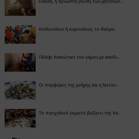
Ελαϊκή, η άγνωστη γεύση των μητάτων...
Κολλιτσάνοι ή κοριτσάνια, το θαύμα...
Πιλάφι Κασιώτικο του γάμου με κανέλ...
Οι πορφύρες της μνήμης και η λειτου...
Το πασχαλινό γεμιστό βυζάντι της Κα...