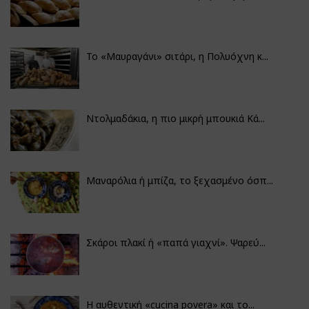
Το «Μαυραγάνι» σιτάρι, η Πολυόχνη κ...
Ντολμαδάκια, η πιο μικρή μπουκιά Κά...
Μαναρόλια ή μπίζα, το ξεχασμένο όσπ...
Σκάροι πλακί ή «παπά γιαχνί». Ψαρεύ...
Η αυθεντική «cucina povera» και το...