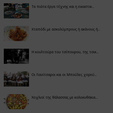
Τα πιάτα έργα τέχνης και η εικαστικ...
Χταπόδι με ασκολύμπρους ή ακάνους ή...
Η κουλτούρα του τσίπουρου, της τσικ...
Οι Γιανίτσαροι και οι Μπούλες χορεύ...
Χοχλιοί της θάλασσας με κολοκυθάκια...