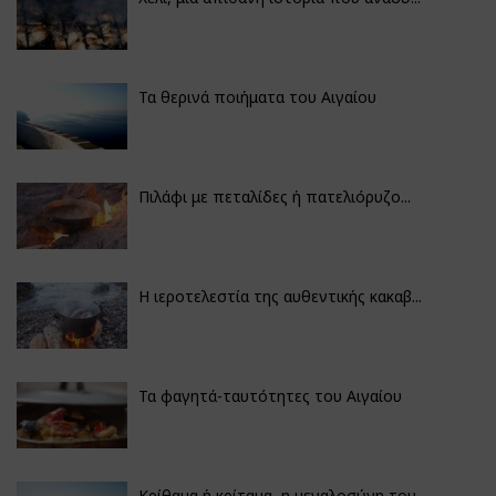
Τα θερινά ποιήματα του Αιγαίου
Πιλάφι με πεταλίδες ή πατελιόρυζο...
Η ιεροτελεστία της αυθεντικής κακαβ...
Τα φαγητά-ταυτότητες του Αιγαίου
Κρίθαμα ή κρίταμα, η μεγαλοσύνη του...