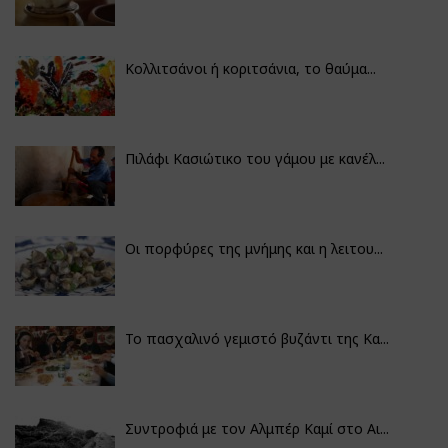
Κολλιτσάνοι ή κοριτσάνια, το θαύμα...
Πιλάφι Κασιώτικο του γάμου με κανέλ...
Οι πορφύρες της μνήμης και η λειτου...
Το πασχαλινό γεμιστό βυζάντι της Κα...
Συντροφιά με τον Αλμπέρ Καμί στο Αι...