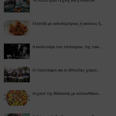
Τα πιάτα έργα τέχνης και η εικαστικ...
Χταπόδι με ασκολύμπρους ή ακάνους ή...
Η κουλτούρα του τσίπουρου, της τσικ...
Οι Γιανίτσαροι και οι Μπούλες χορεύ...
Χοχλιοί της θάλασσας με κολοκυθάκια...