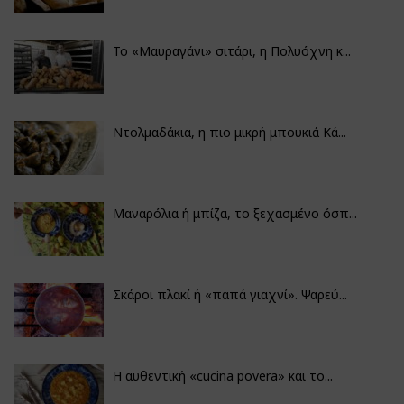
Το «Μαυραγάνι» σιτάρι, η Πολυόχνη κ...
Ντολμαδάκια, η πιο μικρή μπουκιά Κά...
Μαναρόλια ή μπίζα, το ξεχασμένο όσπ...
Σκάροι πλακί ή «παπά γιαχνί». Ψαρεύ...
Η αυθεντική «cucina povera» και το...