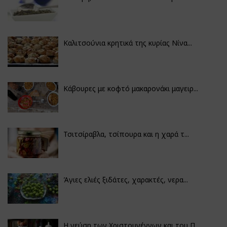
Καλιτσούνια κρητικά της κυρίας Νίνα...
Κάβουρες με κοφτό μακαρονάκι μαγειρ...
Τσιτσίραβλα, τσίπουρα και η χαρά τ...
Άγιες ελιές ξιδάτες, χαρακτές, νερα...
Η γεύση των Χριστουγέννων και του Π...