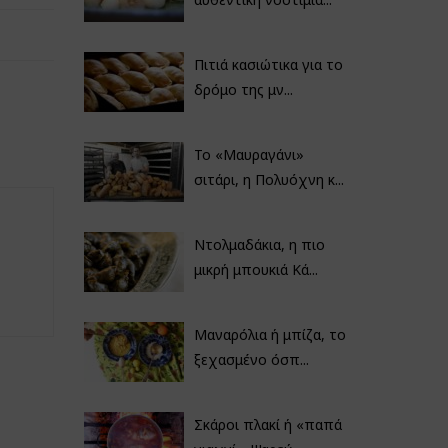
Πιτιά κασιώτικα για το
δρόμο της μν...
Το «Μαυραγάνι»
σιτάρι, η Πολυόχνη κ...
Ντολμαδάκια, η πιο
μικρή μπουκιά Κά...
Μαναρόλια ή μπίζα, το
ξεχασμένο όσπ...
Σκάροι πλακί ή «παπά