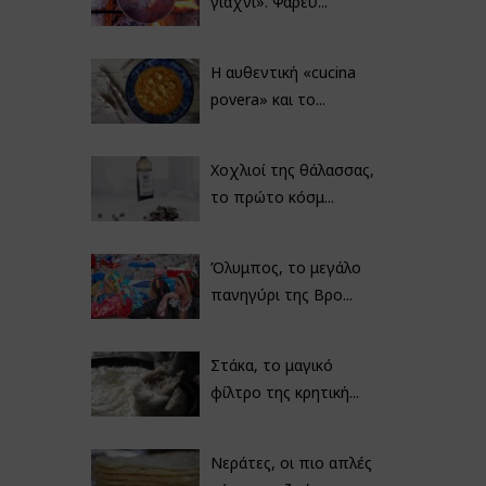
γιαχνί». Ψαρεύ...
Η αυθεντική «cucina
povera» και το...
Χοχλιοί της θάλασσας,
το πρώτο κόσμ...
Όλυμπος, το μεγάλο
πανηγύρι της Βρο...
Στάκα, το μαγικό
φίλτρο της κρητική...
Νεράτες, οι πιο απλές