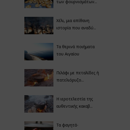
των φουρνισμάτων...
Χέλι, μια απίθανη
ιστορία που αναδύ...
Τα θερινά ποιήματα
του Αιγαίου
Πιλάφι με πεταλίδες ή
πατελιόρυζο...
Η ιεροτελεστία της
αυθεντικής κακαβ...
Τα φαγητά-