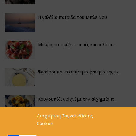
Η γαλάζια πατρίδα του Μπλε Νου
Μούρα, πετιμέζι, πουρές και σαλάτα...
Ψαρόσουπα, το επίσημο φαγητό της εκ...
Κουνουπίδι γιαχνί με την αλχημεία π...
Διαχείριση Συγκατάθεσης
Cookies
Αγκινάρες γεμιστές με ρύζι και ριζό...