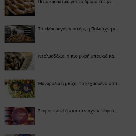
Πιτιά κασιώτικα για το δρόμο της μν...
Το «Μαυραγάνι» σιτάρι, η Πολυόχνη κ...
Ντολμαδάκια, η πιο μικρή μπουκιά Κά...
Μαναρόλια ή μπίζα, το ξεχασμένο όσπ...
Σκάροι πλακί ή «παπά γιαχνί». Ψαρεύ...