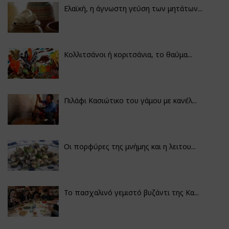
Ελαϊκή, η άγνωστη γεύση των μητάτων...
Κολλιτσάνοι ή κοριτσάνια, το θαύμα...
Πιλάφι Κασιώτικο του γάμου με κανέλ...
Οι πορφύρες της μνήμης και η λειτου...
Το πασχαλινό γεμιστό βυζάντι της Κα...