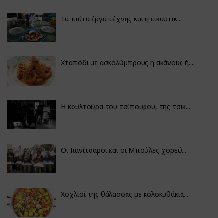
Τα πιάτα έργα τέχνης και η εικαστικ...
Χταπόδι με ασκολύμπρους ή ακάνους ή...
Η κουλτούρα του τσίπουρου, της τσικ...
Οι Γιανίτσαροι και οι Μπούλες χορεύ...
Χοχλιοί της θάλασσας με κολοκυθάκια...