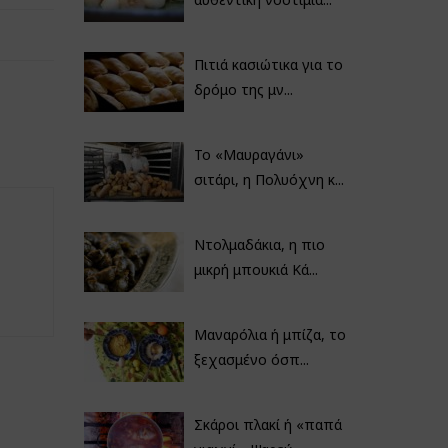
Πιτιά κασιώτικα για το
δρόμο της μν...
Το «Μαυραγάνι»
σιτάρι, η Πολυόχνη κ...
Ντολμαδάκια, η πιο
μικρή μπουκιά Κά...
Μαναρόλια ή μπίζα, το
ξεχασμένο όσπ...
Σκάροι πλακί ή «παπά