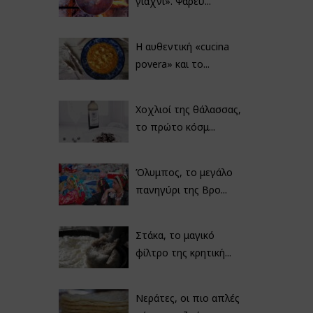
γιαχνί». Ψαρεύ...
Η αυθεντική «cucina
povera» και το...
Χοχλιοί της θάλασσας,
το πρώτο κόσμ...
Όλυμπος, το μεγάλο
πανηγύρι της Βρο...
Στάκα, το μαγικό
φίλτρο της κρητική...
Νεράτες, οι πιο απλές