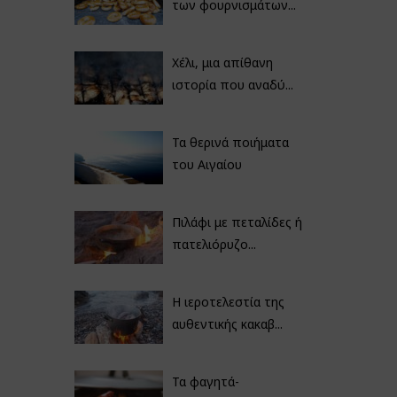
των φουρνισμάτων...
Χέλι, μια απίθανη
ιστορία που αναδύ...
Τα θερινά ποιήματα
του Αιγαίου
Πιλάφι με πεταλίδες ή
πατελιόρυζο...
Η ιεροτελεστία της
αυθεντικής κακαβ...
Τα φαγητά-