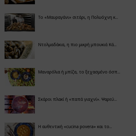
Το «Μαυραγάνι» σιτάρι, η Πολυόχνη κ...
Ντολμαδάκια, η πιο μικρή μπουκιά Κά...
Μαναρόλια ή μπίζα, το ξεχασμένο όσπ...
Σκάροι πλακί ή «παπά γιαχνί». Ψαρεύ...
Η αυθεντική «cucina povera» και το...