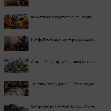
Κολλιτσάνοι ή κοριτσάνια, το θαύμα...
Πιλάφι Κασιώτικο του γάμου με κανέλ...
Οι πορφύρες της μνήμης και η λειτου...
Το πασχαλινό γεμιστό βυζάντι της Κα...
Συντροφιά με τον Αλμπέρ Καμί στο Αι...