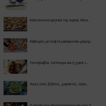
Καλιτσούνια κρητικά της κυρίας Νίνα...
Κάβουρες με κοφτό μακαρονάκι μαγειρ...
Τσιτσίραβλα, τσίπουρα και η χαρά τ...
Άγιες ελιές ξιδάτες, χαρακτές, νερα...
Η γεύση των Χριστουγέννων και του Π...