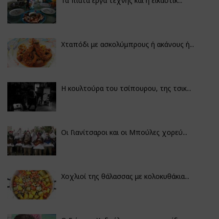
Τα πιάτα έργα τέχνης και η εικαστικ...
Χταπόδι με ασκολύμπρους ή ακάνους ή...
Η κουλτούρα του τσίπουρου, της τσικ...
Οι Γιανίτσαροι και οι Μπούλες χορεύ...
Χοχλιοί της θάλασσας με κολοκυθάκια...