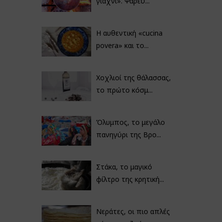
γιαχνί». Ψαρεύ...
Η αυθεντική «cucina
povera» και το...
Χοχλιοί της θάλασσας,
το πρώτο κόσμ...
Όλυμπος, το μεγάλο
πανηγύρι της Βρο...
Στάκα, το μαγικό
φίλτρο της κρητική...
Νεράτες, οι πιο απλές