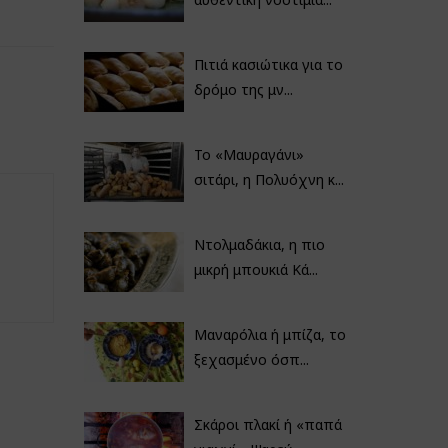
Πιτιά κασιώτικα για το
δρόμο της μν...
Το «Μαυραγάνι»
σιτάρι, η Πολυόχνη κ...
Ντολμαδάκια, η πιο
μικρή μπουκιά Κά...
Μαναρόλια ή μπίζα, το
ξεχασμένο όσπ...
Σκάροι πλακί ή «παπά