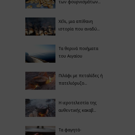
των φουρνισμάτων...
Χέλι, μια απίθανη
ιστορία που αναδύ...
Τα θερινά ποιήματα
του Αιγαίου
Πιλάφι με πεταλίδες ή
πατελιόρυζο...
Η ιεροτελεστία της
αυθεντικής κακαβ...
Τα φαγητά-