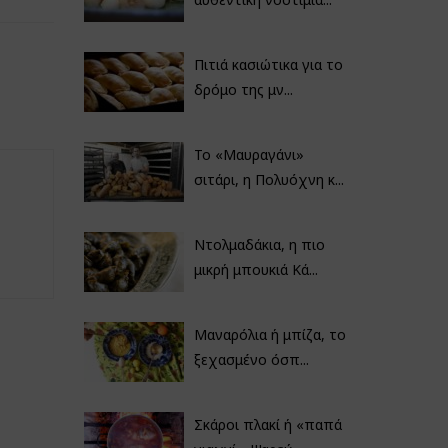
Πιτιά κασιώτικα για το
δρόμο της μν...
Το «Μαυραγάνι»
σιτάρι, η Πολυόχνη κ...
Ντολμαδάκια, η πιο
μικρή μπουκιά Κά...
Μαναρόλια ή μπίζα, το
ξεχασμένο όσπ...
Σκάροι πλακί ή «παπά