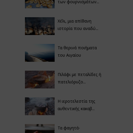
των φουρνισμάτων...
Χέλι, μια απίθανη
ιστορία που αναδύ...
Τα θερινά ποιήματα
του Αιγαίου
Πιλάφι με πεταλίδες ή
πατελιόρυζο...
Η ιεροτελεστία της
αυθεντικής κακαβ...
Τα φαγητά-