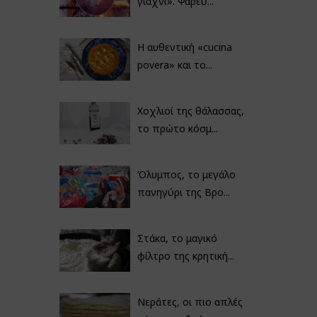
γιαχνί». Ψαρεύ...
Η αυθεντική «cucina
povera» και το...
Χοχλιοί της θάλασσας,
το πρώτο κόσμ...
Όλυμπος, το μεγάλο
πανηγύρι της Βρο...
Στάκα, το μαγικό
φίλτρο της κρητική...
Νεράτες, οι πιο απλές