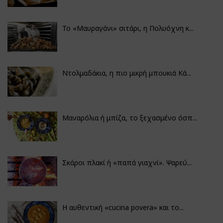
Το «Μαυραγάνι» σιτάρι, η Πολυόχνη κ...
Ντολμαδάκια, η πιο μικρή μπουκιά Κά...
Μαναρόλια ή μπίζα, το ξεχασμένο όσπ...
Σκάροι πλακί ή «παπά γιαχνί». Ψαρεύ...
Η αυθεντική «cucina povera» και το...