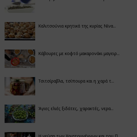
Καλιτσούνια κρητικά της κυρίας Νίνα...
Κάβουρες με κοφτό μακαρονάκι μαγειρ...
Τσιτσίραβλα, τσίπουρα και η χαρά τ...
Άγιες ελιές ξιδάτες, χαρακτές, νερα...
Η γεύση των Χριστουγέννων και του Π...