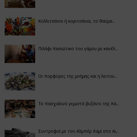
Κολλιτσάνοι ή κοριτσάνια, το θαύμα...
Πιλάφι Κασιώτικο του γάμου με κανέλ...
Οι πορφύρες της μνήμης και η λειτου...
Το πασχαλινό γεμιστό βυζάντι της Κα...
Συντροφιά με τον Αλμπέρ Καμί στο Αι...