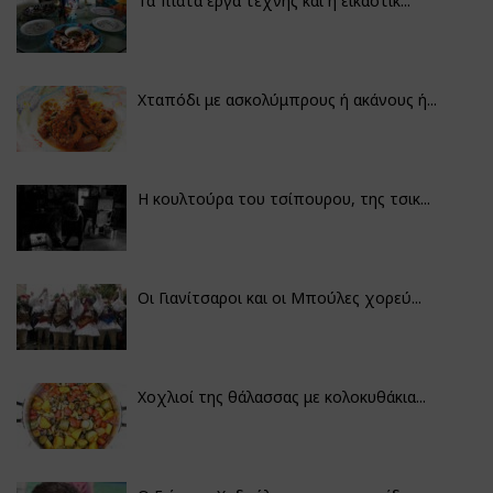
Τα πιάτα έργα τέχνης και η εικαστικ...
Χταπόδι με ασκολύμπρους ή ακάνους ή...
Η κουλτούρα του τσίπουρου, της τσικ...
Οι Γιανίτσαροι και οι Μπούλες χορεύ...
Χοχλιοί της θάλασσας με κολοκυθάκια...