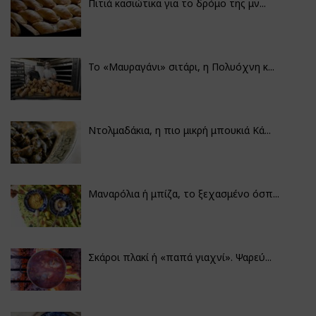
Πιτιά κασιώτικα για το δρόμο της μν...
Το «Μαυραγάνι» σιτάρι, η Πολυόχνη κ...
Ντολμαδάκια, η πιο μικρή μπουκιά Κά...
Μαναρόλια ή μπίζα, το ξεχασμένο όσπ...
Σκάροι πλακί ή «παπά γιαχνί». Ψαρεύ...