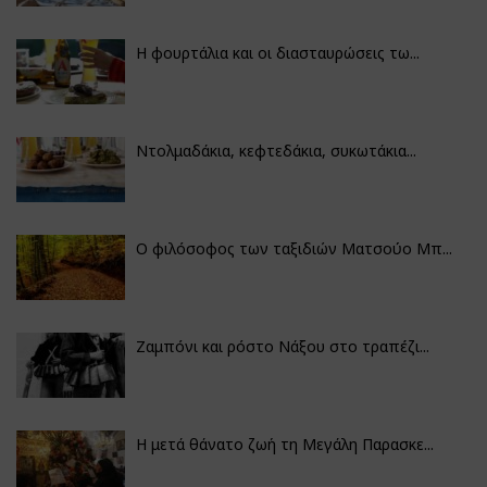
Η φουρτάλια και οι διασταυρώσεις τω...
Ντολμαδάκια, κεφτεδάκια, συκωτάκια...
Ο φιλόσοφος των ταξιδιών Ματσούο Μπ...
Ζαμπόνι και ρόστο Νάξου στο τραπέζι...
Η μετά θάνατο ζωή τη Μεγάλη Παρασκε...