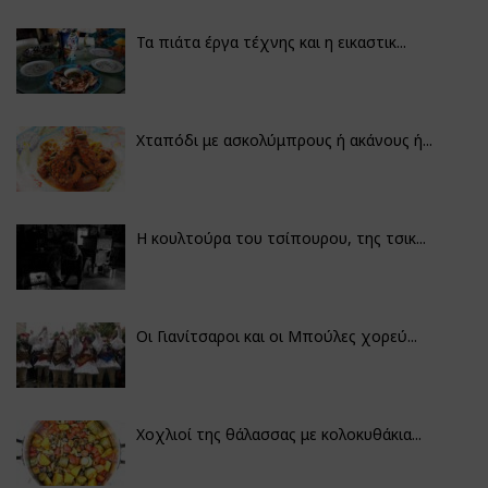
Τα πιάτα έργα τέχνης και η εικαστικ...
Χταπόδι με ασκολύμπρους ή ακάνους ή...
Η κουλτούρα του τσίπουρου, της τσικ...
Οι Γιανίτσαροι και οι Μπούλες χορεύ...
Χοχλιοί της θάλασσας με κολοκυθάκια...