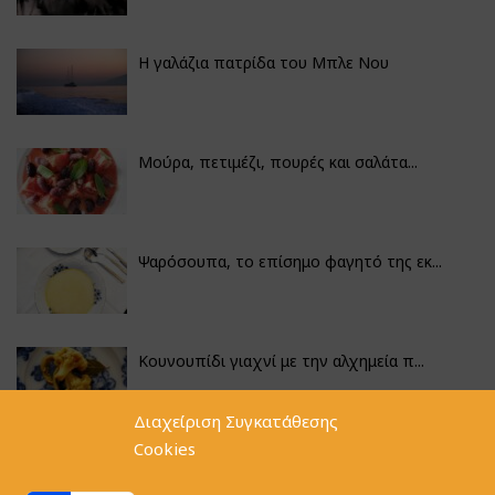
Η γαλάζια πατρίδα του Μπλε Νου
Μούρα, πετιμέζι, πουρές και σαλάτα...
Ψαρόσουπα, το επίσημο φαγητό της εκ...
Κουνουπίδι γιαχνί με την αλχημεία π...
Διαχείριση Συγκατάθεσης
Cookies
Αγκινάρες γεμιστές με ρύζι και ριζό...