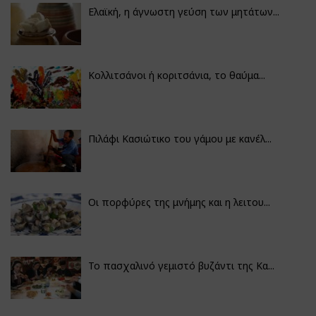
Ελαϊκή, η άγνωστη γεύση των μητάτων...
Κολλιτσάνοι ή κοριτσάνια, το θαύμα...
Πιλάφι Κασιώτικο του γάμου με κανέλ...
Οι πορφύρες της μνήμης και η λειτου...
Το πασχαλινό γεμιστό βυζάντι της Κα...