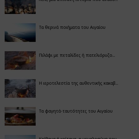
Τα θερινά ποιήματα του Αιγαίου
Πιλάφι με πεταλίδες ή πατελιόρυζο...
Η ιεροτελεστία της αυθεντικής κακαβ...
Τα φαγητά-ταυτότητες του Αιγαίου
Κρίθαμα ή κρίταμα, η μεγαλοσύνη του...