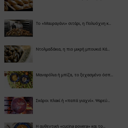
Το «Μαυραγάνι» σιτάρι, η Πολυόχνη κ...
Ντολμαδάκια, η πιο μικρή μπουκιά Κά...
Μαναρόλια ή μπίζα, το ξεχασμένο όσπ...
Σκάροι πλακί ή «παπά γιαχνί». Ψαρεύ...
Η αυθεντική «cucina povera» και το...