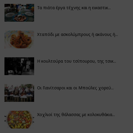
Τα πιάτα έργα τέχνης και η εικαστικ...
Χταπόδι με ασκολύμπρους ή ακάνους ή...
Η κουλτούρα του τσίπουρου, της τσικ...
Οι Γιανίτσαροι και οι Μπούλες χορεύ...
Χοχλιοί της θάλασσας με κολοκυθάκια...