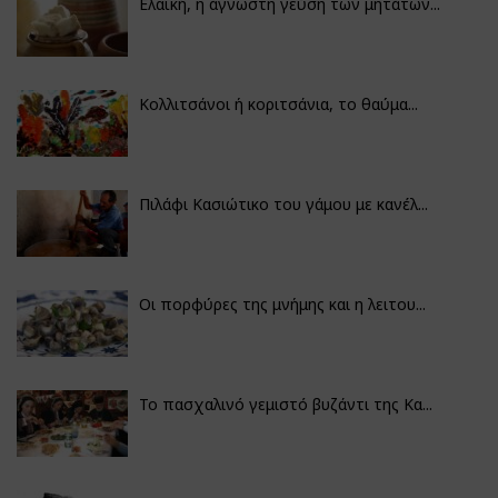
Ελαϊκή, η άγνωστη γεύση των μητάτων...
Κολλιτσάνοι ή κοριτσάνια, το θαύμα...
Πιλάφι Κασιώτικο του γάμου με κανέλ...
Οι πορφύρες της μνήμης και η λειτου...
Το πασχαλινό γεμιστό βυζάντι της Κα...