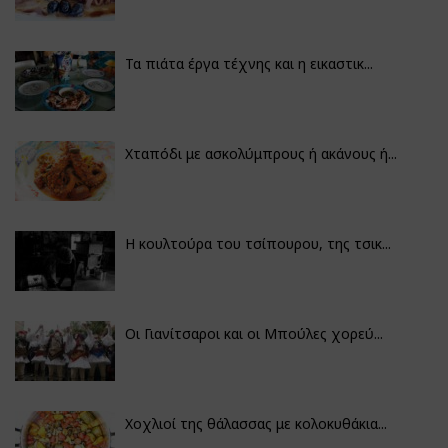
Τα πιάτα έργα τέχνης και η εικαστικ...
Χταπόδι με ασκολύμπρους ή ακάνους ή...
Η κουλτούρα του τσίπουρου, της τσικ...
Οι Γιανίτσαροι και οι Μπούλες χορεύ...
Χοχλιοί της θάλασσας με κολοκυθάκια...