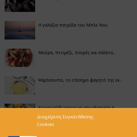
Η γαλάζια πατρίδα του Μπλε Νου
Μούρα, πετιμέζι, πουρές και σαλάτα...
Ψαρόσουπα, το επίσημο φαγητό της εκ...
Κουνουπίδι γιαχνί με την αλχημεία π...
Διαχείριση Συγκατάθεσης
Cookies
Φακές με κοφτό μακαρονάκι και ξιδάτ...