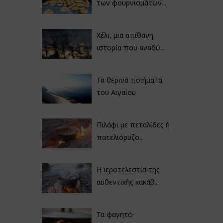
των φουρνισμάτων...
Χέλι, μια απίθανη
ιστορία που αναδύ...
Τα θερινά ποιήματα
του Αιγαίου
Πιλάφι με πεταλίδες ή
πατελιόρυζο...
Η ιεροτελεστία της
αυθεντικής κακαβ...
Τα φαγητά-