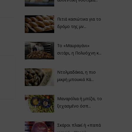
Πιτιά κασιώτικα για το
δρόμο της μν...
Το «Μαυραγάνι»
σιτάρι, η Πολυόχνη κ...
Ντολμαδάκια, η πιο
μικρή μπουκιά Κά...
Μαναρόλια ή μπίζα, το
ξεχασμένο όσπ...
Σκάροι πλακί ή «παπά