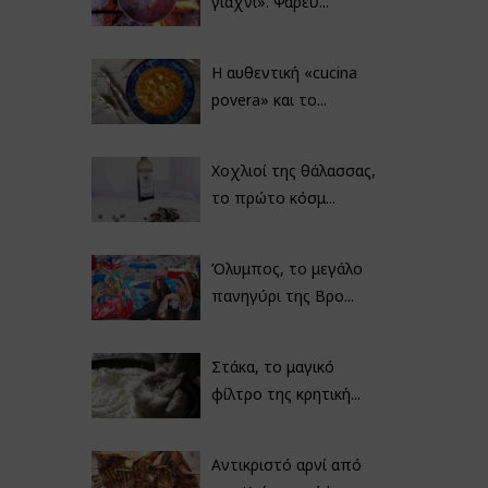
γιαχνί». Ψαρεύ...
Η αυθεντική «cucina
povera» και το...
Χοχλιοί της θάλασσας,
το πρώτο κόσμ...
Όλυμπος, το μεγάλο
πανηγύρι της Βρο...
Στάκα, το μαγικό
φίλτρο της κρητική...
Αντικριστό αρνί από