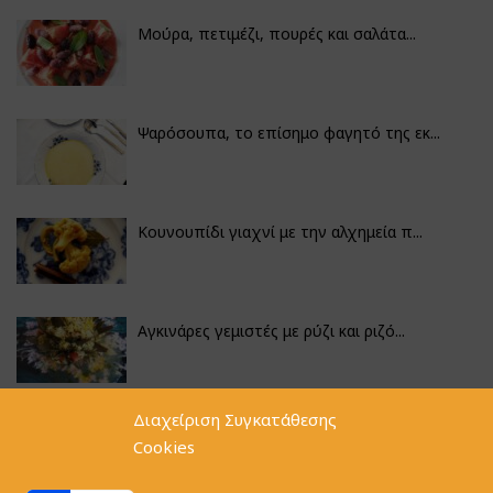
Μούρα, πετιμέζι, πουρές και σαλάτα...
Ψαρόσουπα, το επίσημο φαγητό της εκ...
Κουνουπίδι γιαχνί με την αλχημεία π...
Αγκινάρες γεμιστές με ρύζι και ριζό...
Διαχείριση Συγκατάθεσης
Φακές με κοφτό μακαρονάκι και ξιδάτ...
Cookies