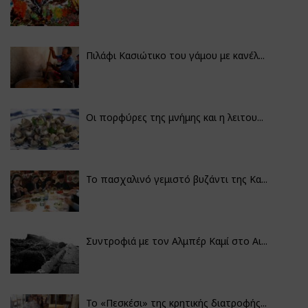
Πιλάφι Κασιώτικο του γάμου με κανέλ...
Οι πορφύρες της μνήμης και η λειτου...
Το πασχαλινό γεμιστό βυζάντι της Κα...
Συντροφιά με τον Αλμπέρ Καμί στο Αι...
Το «Πεσκέσι» της κρητικής διατροφής...