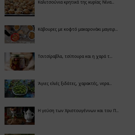
Καλιτσούνια κρητικά της κυρίας Νίνα...
Κάβουρες με κοφτό μακαρονάκι μαγειρ...
Τσιτσίραβλα, τσίπουρα και η χαρά τ...
Άγιες ελιές ξιδάτες, χαρακτές, νερα...
Η γεύση των Χριστουγέννων και του Π...