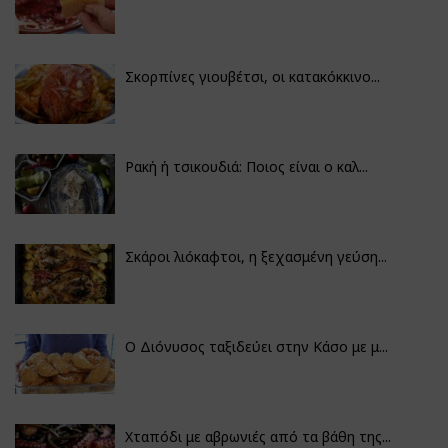
Σκορπίνες γιουβέτσι, οι κατακόκκινο...
Ρακή ή τσικουδιά: Ποιος είναι ο καλ...
Σκάροι λιόκαφτοι, η ξεχασμένη γεύση...
Ο Διόνυσος ταξιδεύει στην Κάσο με μ...
Χταπόδι με αβρωνιές από τα βάθη της...