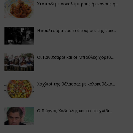
Χταπόδι με ασκολύμπρους ή ακάνους ή...
Η κουλτούρα του τσίπουρου, της τσικ...
Οι Γιανίτσαροι και οι Μπούλες χορεύ...
Χοχλιοί της θάλασσας με κολοκυθάκια...
Ο Γιώργος Χαδούλης και το παιχνίδι...