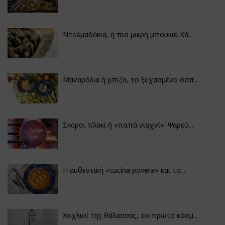
Ντολμαδάκια, η πιο μικρή μπουκιά Κά...
Μαναρόλια ή μπίζα, το ξεχασμένο όσπ...
Σκάροι πλακί ή «παπά γιαχνί». Ψαρεύ...
Η αυθεντική «cucina povera» και το...
Χοχλιοί της θάλασσας, το πρώτο κόσμ...