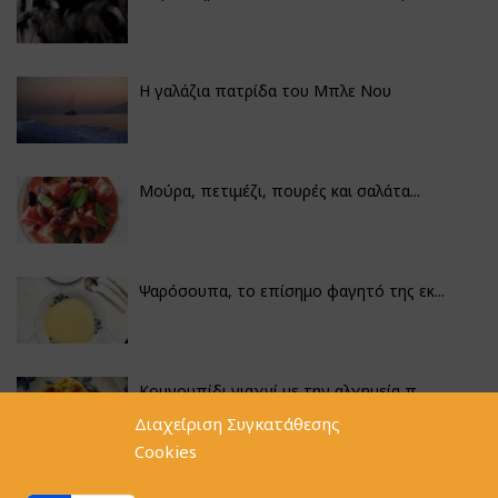
Η γαλάζια πατρίδα του Μπλε Νου
Μούρα, πετιμέζι, πουρές και σαλάτα...
Ψαρόσουπα, το επίσημο φαγητό της εκ...
Κουνουπίδι γιαχνί με την αλχημεία π...
Διαχείριση Συγκατάθεσης
Cookies
Αγκινάρες γεμιστές με ρύζι και ριζό...