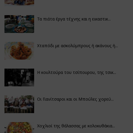
Τα πιάτα έργα τέχνης και η εικαστικ...
Χταπόδι με ασκολύμπρους ή ακάνους ή...
Η κουλτούρα του τσίπουρου, της τσικ...
Οι Γιανίτσαροι και οι Μπούλες χορεύ...
Χοχλιοί της θάλασσας με κολοκυθάκια...