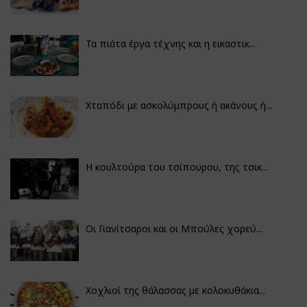
Τα πιάτα έργα τέχνης και η εικαστικ...
Χταπόδι με ασκολύμπρους ή ακάνους ή...
Η κουλτούρα του τσίπουρου, της τσικ...
Οι Γιανίτσαροι και οι Μπούλες χορεύ...
Χοχλιοί της θάλασσας με κολοκυθάκια...