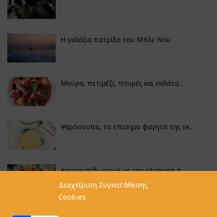
Η γαλάζια πατρίδα του Μπλε Νου
Μούρα, πετιμέζι, πουρές και σαλάτα...
Ψαρόσουπα, το επίσημο φαγητό της εκ...
Κουνουπίδι γιαχνί με την αλχημεία π...
Διαχείριση Συγκατάθεσης
Cookies
Αγκινάρες γεμιστές με ρύζι και ριζό...