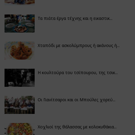
Τα πιάτα έργα τέχνης και η εικαστικ...
Χταπόδι με ασκολύμπρους ή ακάνους ή...
Η κουλτούρα του τσίπουρου, της τσικ...
Οι Γιανίτσαροι και οι Μπούλες χορεύ...
Χοχλιοί της θάλασσας με κολοκυθάκια...