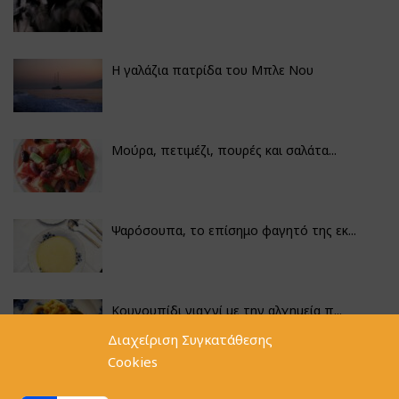
Η γαλάζια πατρίδα του Μπλε Νου
Μούρα, πετιμέζι, πουρές και σαλάτα...
Ψαρόσουπα, το επίσημο φαγητό της εκ...
Κουνουπίδι γιαχνί με την αλχημεία π...
Διαχείριση Συγκατάθεσης
Cookies
Αγκινάρες γεμιστές με ρύζι και ριζό...