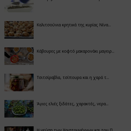
Καλιτσούνια κρητικά της κυρίας Νίνα...
Κάβουρες με κοφτό μακαρονάκι μαγειρ...
Τσιτσίραβλα, τσίπουρα και η χαρά τ...
Άγιες ελιές ξιδάτες, χαρακτές, νερα...
Η γεύση των Χριστουγέννων και του Π...