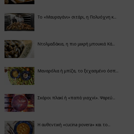
Το «Μαυραγάνι» σιτάρι, η Πολυόχνη κ...
Ντολμαδάκια, η πιο μικρή μπουκιά Κά...
Μαναρόλια ή μπίζα, το ξεχασμένο όσπ...
Σκάροι πλακί ή «παπά γιαχνί». Ψαρεύ...
Η αυθεντική «cucina povera» και το...