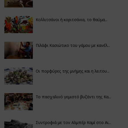
Κολλιτσάνοι ή κοριτσάνια, το θαύμα...
Πιλάφι Κασιώτικο του γάμου με κανέλ...
Οι πορφύρες της μνήμης και η λειτου...
Το πασχαλινό γεμιστό βυζάντι της Κα...
Συντροφιά με τον Αλμπέρ Καμί στο Αι...