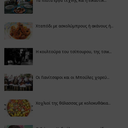
Τα πιάτα έργα τέχνης και η εικαστικ...
Χταπόδι με ασκολύμπρους ή ακάνους ή...
Η κουλτούρα του τσίπουρου, της τσικ...
Οι Γιανίτσαροι και οι Μπούλες χορεύ...
Χοχλιοί της θάλασσας με κολοκυθάκια...