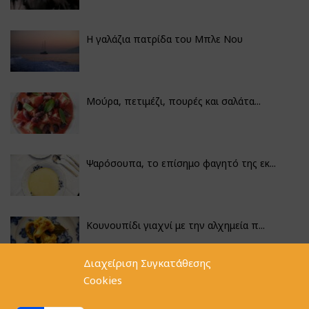
Η γαλάζια πατρίδα του Μπλε Νου
Μούρα, πετιμέζι, πουρές και σαλάτα...
Ψαρόσουπα, το επίσημο φαγητό της εκ...
Κουνουπίδι γιαχνί με την αλχημεία π...
Διαχείριση Συγκατάθεσης
Cookies
Αγκινάρες γεμιστές με ρύζι και ριζό...