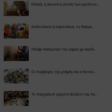
Ελαϊκή, η άγνωστη γεύση των μητάτων...
Κολλιτσάνοι ή κοριτσάνια, το θαύμα...
Πιλάφι Κασιώτικο του γάμου με κανέλ...
Οι πορφύρες της μνήμης και η λειτου...
Το πασχαλινό γεμιστό βυζάντι της Κα...