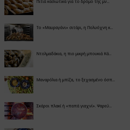
Πιτιά κασιώτικα για το δρόμο της μν...
Το «Μαυραγάνι» σιτάρι, η Πολυόχνη κ...
Ντολμαδάκια, η πιο μικρή μπουκιά Κά...
Μαναρόλια ή μπίζα, το ξεχασμένο όσπ...
Σκάροι πλακί ή «παπά γιαχνί». Ψαρεύ...