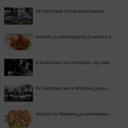
Τα πιάτα έργα τέχνης και η εικαστικ...
Χταπόδι με ασκολύμπρους ή ακάνους ή...
Η κουλτούρα του τσίπουρου, της τσικ...
Οι Γιανίτσαροι και οι Μπούλες χορεύ...
Χοχλιοί της θάλασσας με κολοκυθάκια...