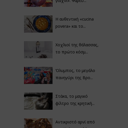
γιαχνί». Ψαρεύ...
Η αυθεντική «cucina
povera» και το...
Χοχλιοί της θάλασσας,
το πρώτο κόσμ...
Όλυμπος, το μεγάλο
πανηγύρι της Βρο...
Στάκα, το μαγικό
φίλτρο της κρητική...
Αντικριστό αρνί από