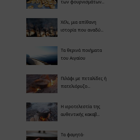
των φουρνισμάτων...
Χέλι, μια απίθανη
ιστορία που αναδύ...
Τα θερινά ποιήματα
του Αιγαίου
Πιλάφι με πεταλίδες ή
πατελιόρυζο...
Η ιεροτελεστία της
αυθεντικής κακαβ...
Τα φαγητά-