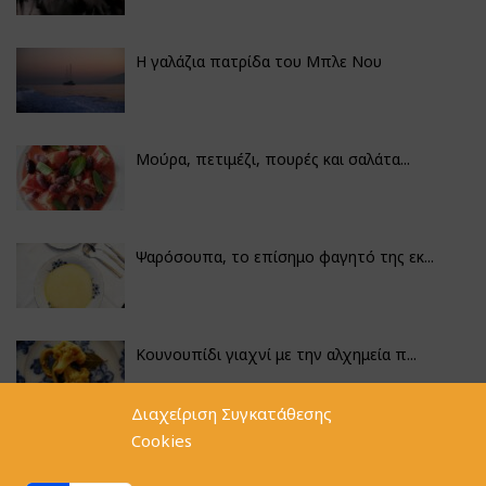
Η γαλάζια πατρίδα του Μπλε Νου
Μούρα, πετιμέζι, πουρές και σαλάτα...
Ψαρόσουπα, το επίσημο φαγητό της εκ...
Κουνουπίδι γιαχνί με την αλχημεία π...
Διαχείριση Συγκατάθεσης
Cookies
Αγκινάρες γεμιστές με ρύζι και ριζό...