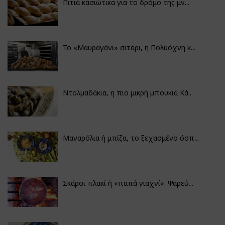
Πιτιά κασιώτικα για το δρόμο της μν...
Το «Μαυραγάνι» σιτάρι, η Πολυόχνη κ...
Ντολμαδάκια, η πιο μικρή μπουκιά Κά...
Μαναρόλια ή μπίζα, το ξεχασμένο όσπ...
Σκάροι πλακί ή «παπά γιαχνί». Ψαρεύ...