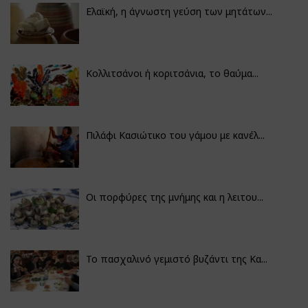
Ελαϊκή, η άγνωστη γεύση των μητάτων...
Κολλιτσάνοι ή κοριτσάνια, το θαύμα...
Πιλάφι Κασιώτικο του γάμου με κανέλ...
Οι πορφύρες της μνήμης και η λειτου...
Το πασχαλινό γεμιστό βυζάντι της Κα...