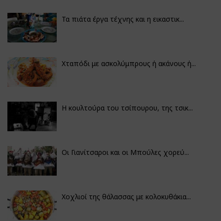
Τα πιάτα έργα τέχνης και η εικαστικ...
Χταπόδι με ασκολύμπρους ή ακάνους ή...
Η κουλτούρα του τσίπουρου, της τσικ...
Οι Γιανίτσαροι και οι Μπούλες χορεύ...
Χοχλιοί της θάλασσας με κολοκυθάκια...