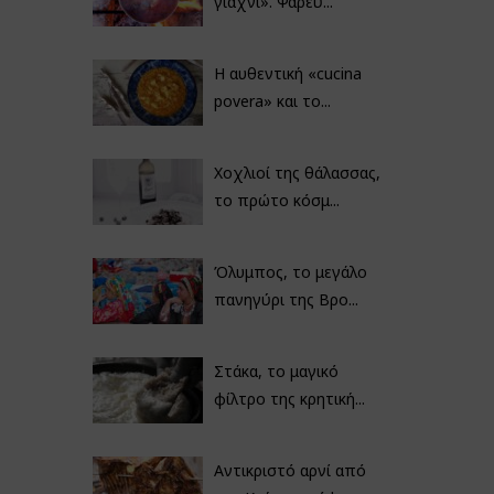
γιαχνί». Ψαρεύ...
Η αυθεντική «cucina
povera» και το...
Χοχλιοί της θάλασσας,
το πρώτο κόσμ...
Όλυμπος, το μεγάλο
πανηγύρι της Βρο...
Στάκα, το μαγικό
φίλτρο της κρητική...
Αντικριστό αρνί από