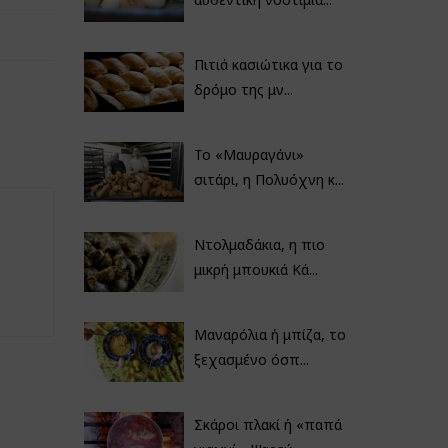
Πιτιά κασιώτικα για το
δρόμο της μν...
Το «Μαυραγάνι»
σιτάρι, η Πολυόχνη κ...
Ντολμαδάκια, η πιο
μικρή μπουκιά Κά...
Μαναρόλια ή μπίζα, το
ξεχασμένο όσπ...
Σκάροι πλακί ή «παπά