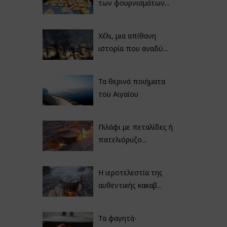
των φουρνισμάτων...
Χέλι, μια απίθανη
ιστορία που αναδύ...
Τα θερινά ποιήματα
του Αιγαίου
Πιλάφι με πεταλίδες ή
πατελιόρυζο...
Η ιεροτελεστία της
αυθεντικής κακαβ...
Τα φαγητά-