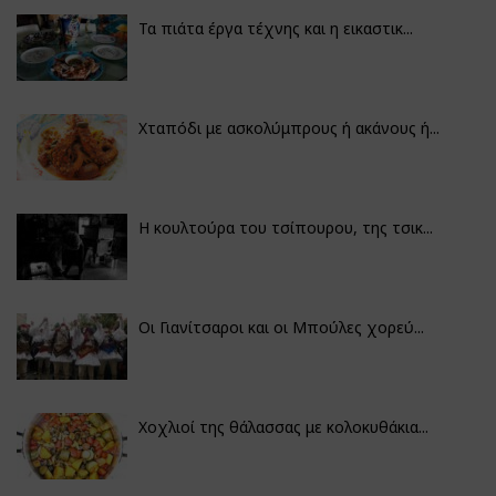
Τα πιάτα έργα τέχνης και η εικαστικ...
Χταπόδι με ασκολύμπρους ή ακάνους ή...
Η κουλτούρα του τσίπουρου, της τσικ...
Οι Γιανίτσαροι και οι Μπούλες χορεύ...
Χοχλιοί της θάλασσας με κολοκυθάκια...