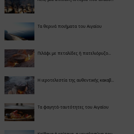
Τα θερινά ποιήματα του Αιγαίου
Πιλάφι με πεταλίδες ή πατελιόρυζο...
Η ιεροτελεστία της αυθεντικής κακαβ...
Τα φαγητά-ταυτότητες του Αιγαίου
Κρίθαμα ή κρίταμα, η μεγαλοσύνη του...