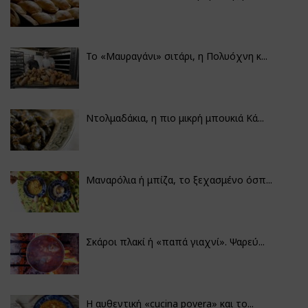
Το «Μαυραγάνι» σιτάρι, η Πολυόχνη κ...
Ντολμαδάκια, η πιο μικρή μπουκιά Κά...
Μαναρόλια ή μπίζα, το ξεχασμένο όσπ...
Σκάροι πλακί ή «παπά γιαχνί». Ψαρεύ...
Η αυθεντική «cucina povera» και το...