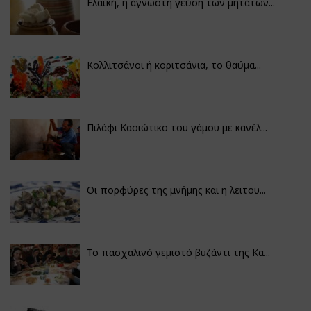
Ελαϊκή, η άγνωστη γεύση των μητάτων...
Κολλιτσάνοι ή κοριτσάνια, το θαύμα...
Πιλάφι Κασιώτικο του γάμου με κανέλ...
Οι πορφύρες της μνήμης και η λειτου...
Το πασχαλινό γεμιστό βυζάντι της Κα...