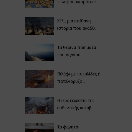
των φουρνισμάτων...
Χέλι, μια απίθανη
ιστορία που αναδύ...
Τα θερινά ποιήματα
του Αιγαίου
Πιλάφι με πεταλίδες ή
πατελιόρυζο...
Η ιεροτελεστία της
αυθεντικής κακαβ...
Τα φαγητά-