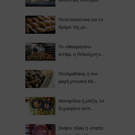
Πιτιά κασιώτικα για το
δρόμο της μν...
Το «Μαυραγάνι»
σιτάρι, η Πολυόχνη κ...
Ντολμαδάκια, η πιο
μικρή μπουκιά Κά...
Μαναρόλια ή μπίζα, το
ξεχασμένο όσπ...
Σκάροι πλακί ή «παπά