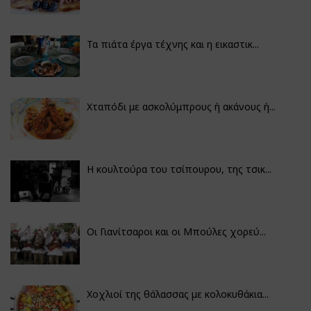
Τα πιάτα έργα τέχνης και η εικαστικ...
Χταπόδι με ασκολύμπρους ή ακάνους ή...
Η κουλτούρα του τσίπουρου, της τσικ...
Οι Γιανίτσαροι και οι Μπούλες χορεύ...
Χοχλιοί της θάλασσας με κολοκυθάκια...