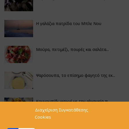
Η γαλάζια πατρίδα του Μπλε Νου
Μούρα, πετιμέζι, πουρές και σαλάτα...
Ψαρόσουπα, το επίσημο φαγητό της εκ...
Κουνουπίδι γιαχνί με την αλχημεία π...
Διαχείριση Συγκατάθεσης
Cookies
Αγκινάρες γεμιστές με ρύζι και ριζό...