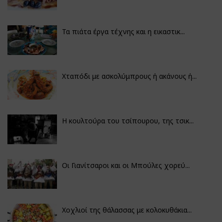
Τα πιάτα έργα τέχνης και η εικαστικ...
Χταπόδι με ασκολύμπρους ή ακάνους ή...
Η κουλτούρα του τσίπουρου, της τσικ...
Οι Γιανίτσαροι και οι Μπούλες χορεύ...
Χοχλιοί της θάλασσας με κολοκυθάκια...