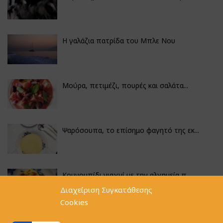
Η γαλάζια πατρίδα του Μπλε Νου
Μούρα, πετιμέζι, πουρές και σαλάτα...
Ψαρόσουπα, το επίσημο φαγητό της εκ...
Κουνουπίδι γιαχνί με την αλχημεία π...
Διαχείριση Συγκατάθεσης
Cookies
Αγκινάρες γεμιστές με ρύζι και ριζό...