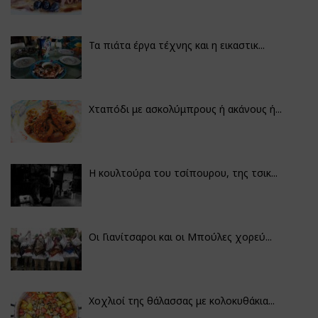
Τα πιάτα έργα τέχνης και η εικαστικ...
Χταπόδι με ασκολύμπρους ή ακάνους ή...
Η κουλτούρα του τσίπουρου, της τσικ...
Οι Γιανίτσαροι και οι Μπούλες χορεύ...
Χοχλιοί της θάλασσας με κολοκυθάκια...