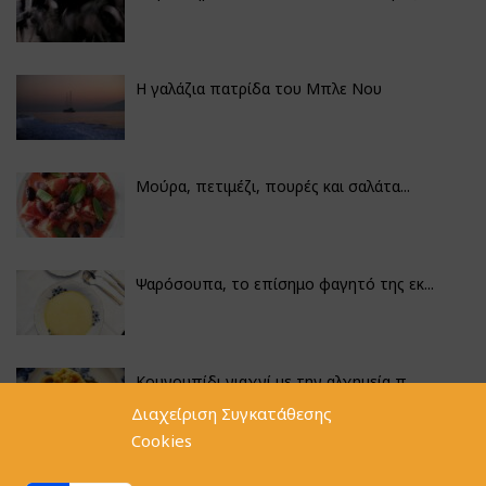
Η γαλάζια πατρίδα του Μπλε Νου
Μούρα, πετιμέζι, πουρές και σαλάτα...
Ψαρόσουπα, το επίσημο φαγητό της εκ...
Κουνουπίδι γιαχνί με την αλχημεία π...
Διαχείριση Συγκατάθεσης
Cookies
Αγκινάρες γεμιστές με ρύζι και ριζό...