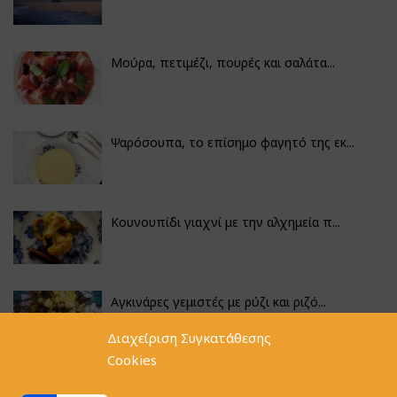
Μούρα, πετιμέζι, πουρές και σαλάτα...
Ψαρόσουπα, το επίσημο φαγητό της εκ...
Κουνουπίδι γιαχνί με την αλχημεία π...
Αγκινάρες γεμιστές με ρύζι και ριζό...
Διαχείριση Συγκατάθεσης
Cookies
Φακές με κοφτό μακαρονάκι και ξιδάτ...