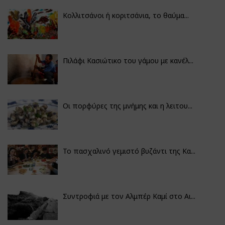
Κολλιτσάνοι ή κοριτσάνια, το θαύμα...
Πιλάφι Κασιώτικο του γάμου με κανέλ...
Οι πορφύρες της μνήμης και η λειτου...
Το πασχαλινό γεμιστό βυζάντι της Κα...
Συντροφιά με τον Αλμπέρ Καμί στο Αι...