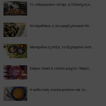
Το «Μαυραγάνι» σιτάρι, η Πολυόχνη κ...
Ντολμαδάκια, η πιο μικρή μπουκιά Κά...
Μαναρόλια ή μπίζα, το ξεχασμένο όσπ...
Σκάροι πλακί ή «παπά γιαχνί». Ψαρεύ...
Η αυθεντική «cucina povera» και το...