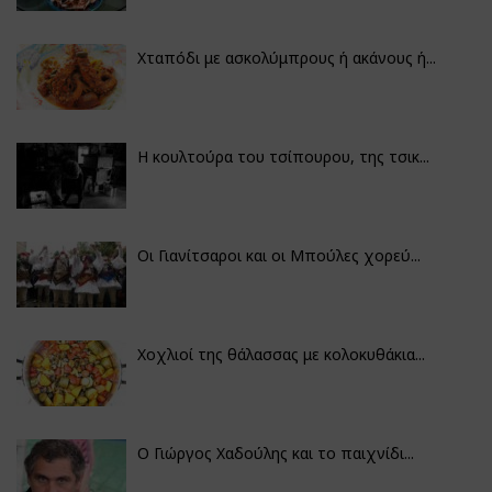
Χταπόδι με ασκολύμπρους ή ακάνους ή...
Η κουλτούρα του τσίπουρου, της τσικ...
Οι Γιανίτσαροι και οι Μπούλες χορεύ...
Χοχλιοί της θάλασσας με κολοκυθάκια...
Ο Γιώργος Χαδούλης και το παιχνίδι...