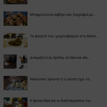
Μπαρμπούνια σαβόρι σαν ζωγραφιά με...
Τα φαγητά των χοιροσφαγίων στη Μύκο...
Δοκιμάζοντας δρίλλα, σιτάκα και αλε...
Κασιώτικο πρωινό ή τι γεύση έχει το...
Η φουρτάλια και οι διασταυρώσεις τω...