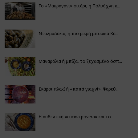
Το «Μαυραγάνι» σιτάρι, η Πολυόχνη κ...
Ντολμαδάκια, η πιο μικρή μπουκιά Κά...
Μαναρόλια ή μπίζα, το ξεχασμένο όσπ...
Σκάροι πλακί ή «παπά γιαχνί». Ψαρεύ...
Η αυθεντική «cucina povera» και το...