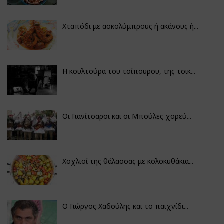
Χταπόδι με ασκολύμπρους ή ακάνους ή...
Η κουλτούρα του τσίπουρου, της τσικ...
Οι Γιανίτσαροι και οι Μπούλες χορεύ...
Χοχλιοί της θάλασσας με κολοκυθάκια...
Ο Γιώργος Χαδούλης και το παιχνίδι...