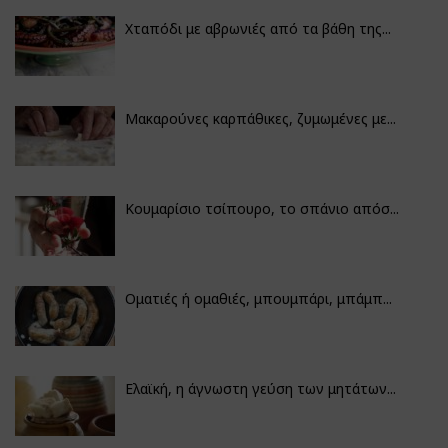
Χταπόδι με αβρωνιές από τα βάθη της...
Μακαρούνες καρπάθικες, ζυμωμένες με...
Κουμαρίσιο τσίπουρο, το σπάνιο απόσ...
Οματιές ή ομαθιές, μπουμπάρι, μπάμπ...
Ελαϊκή, η άγνωστη γεύση των μητάτων...