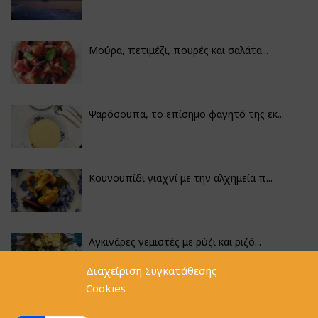
Μούρα, πετιμέζι, πουρές και σαλάτα...
Ψαρόσουπα, το επίσημο φαγητό της εκ...
Κουνουπίδι γιαχνί με την αλχημεία π...
Αγκινάρες γεμιστές με ρύζι και ριζό...
Διαχείριση Συγκατάθεσης
Cookies
Φακές με κοφτό μακαρονάκι και ξιδάτ...