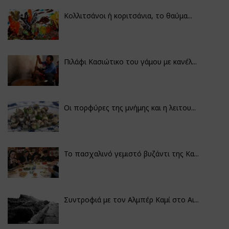
Κολλιτσάνοι ή κοριτσάνια, το θαύμα...
Πιλάφι Κασιώτικο του γάμου με κανέλ...
Οι πορφύρες της μνήμης και η λειτου...
Το πασχαλινό γεμιστό βυζάντι της Κα...
Συντροφιά με τον Αλμπέρ Καμί στο Αι...