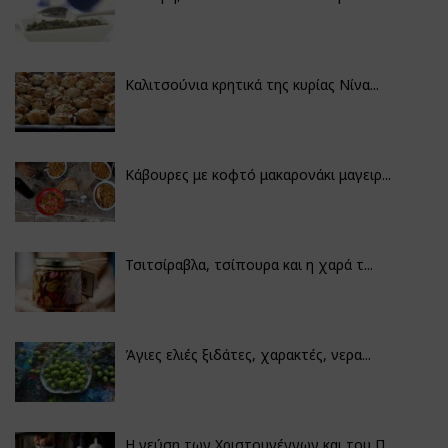
Καλιτσούνια κρητικά της κυρίας Νίνα...
Κάβουρες με κοφτό μακαρονάκι μαγειρ...
Τσιτσίραβλα, τσίπουρα και η χαρά τ...
Άγιες ελιές ξιδάτες, χαρακτές, νερα...
Η γεύση των Χριστουγέννων και του Π...