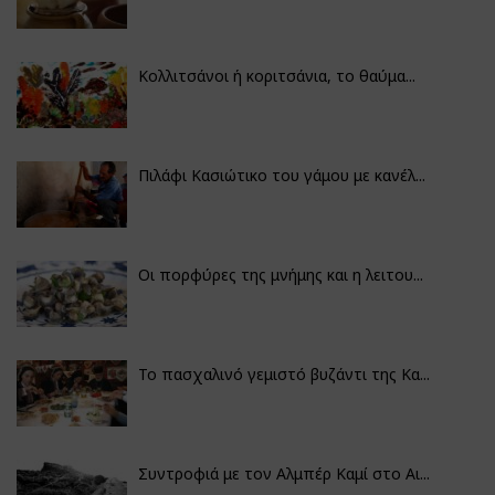
Κολλιτσάνοι ή κοριτσάνια, το θαύμα...
Πιλάφι Κασιώτικο του γάμου με κανέλ...
Οι πορφύρες της μνήμης και η λειτου...
Το πασχαλινό γεμιστό βυζάντι της Κα...
Συντροφιά με τον Αλμπέρ Καμί στο Αι...