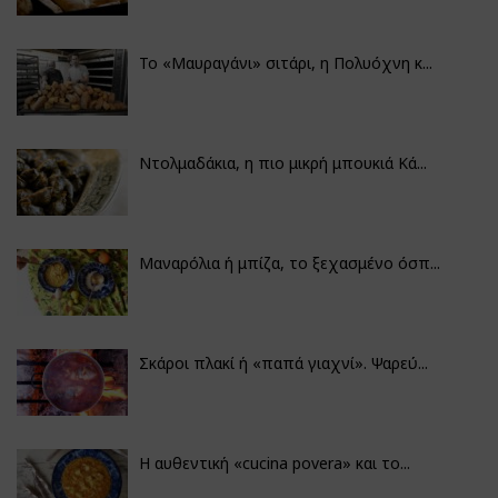
Το «Μαυραγάνι» σιτάρι, η Πολυόχνη κ...
Ντολμαδάκια, η πιο μικρή μπουκιά Κά...
Μαναρόλια ή μπίζα, το ξεχασμένο όσπ...
Σκάροι πλακί ή «παπά γιαχνί». Ψαρεύ...
Η αυθεντική «cucina povera» και το...