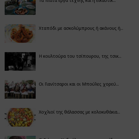
Τα πιάτα έργα τέχνης και η εικαστικ...
Χταπόδι με ασκολύμπρους ή ακάνους ή...
Η κουλτούρα του τσίπουρου, της τσικ...
Οι Γιανίτσαροι και οι Μπούλες χορεύ...
Χοχλιοί της θάλασσας με κολοκυθάκια...