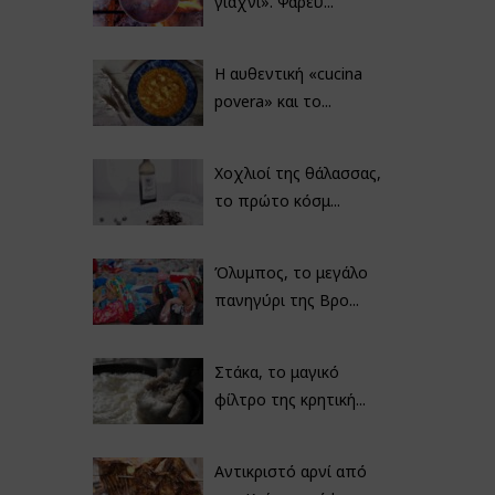
γιαχνί». Ψαρεύ...
Η αυθεντική «cucina
povera» και το...
Χοχλιοί της θάλασσας,
το πρώτο κόσμ...
Όλυμπος, το μεγάλο
πανηγύρι της Βρο...
Στάκα, το μαγικό
φίλτρο της κρητική...
Αντικριστό αρνί από