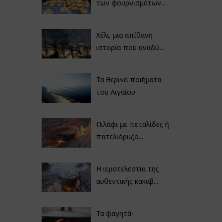
των φουρνισμάτων...
Χέλι, μια απίθανη
ιστορία που αναδύ...
Τα θερινά ποιήματα
του Αιγαίου
Πιλάφι με πεταλίδες ή
πατελιόρυζο...
Η ιεροτελεστία της
αυθεντικής κακαβ...
Τα φαγητά-