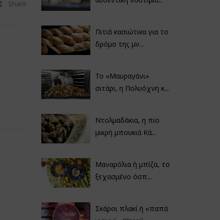
Share
Πιτιά κασιώτικα για το
δρόμο της μν...
Το «Μαυραγάνι»
σιτάρι, η Πολυόχνη κ...
Ντολμαδάκια, η πιο
μικρή μπουκιά Κά...
Μαναρόλια ή μπίζα, το
ξεχασμένο όσπ...
Σκάροι πλακί ή «παπά