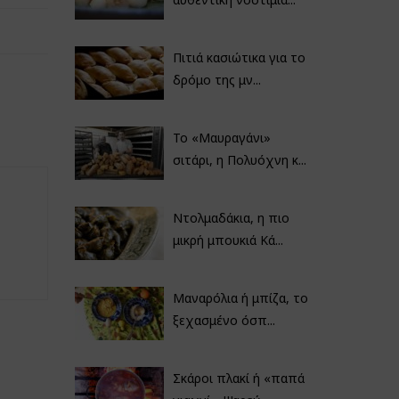
Πιτιά κασιώτικα για το
δρόμο της μν...
Το «Μαυραγάνι»
σιτάρι, η Πολυόχνη κ...
Ντολμαδάκια, η πιο
μικρή μπουκιά Κά...
Μαναρόλια ή μπίζα, το
ξεχασμένο όσπ...
Σκάροι πλακί ή «παπά