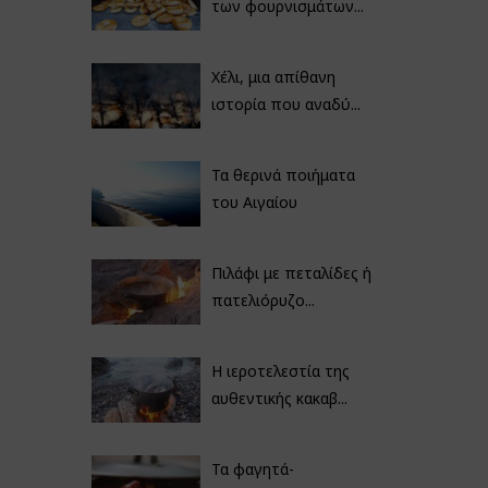
των φουρνισμάτων...
Χέλι, μια απίθανη
ιστορία που αναδύ...
Τα θερινά ποιήματα
του Αιγαίου
Πιλάφι με πεταλίδες ή
πατελιόρυζο...
Η ιεροτελεστία της
αυθεντικής κακαβ...
Τα φαγητά-