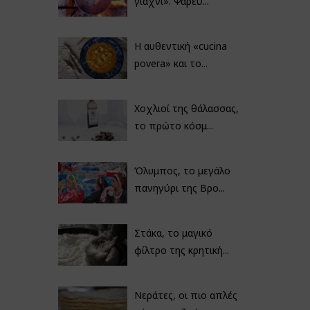
γιαχνί». Ψαρεύ...
Η αυθεντική «cucina
povera» και το...
Χοχλιοί της θάλασσας,
το πρώτο κόσμ...
Όλυμπος, το μεγάλο
πανηγύρι της Βρο...
Στάκα, το μαγικό
φίλτρο της κρητική...
Νεράτες, οι πιο απλές