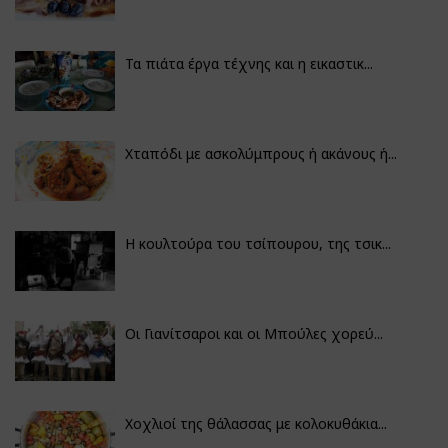
Τα πιάτα έργα τέχνης και η εικαστικ...
Χταπόδι με ασκολύμπρους ή ακάνους ή...
Η κουλτούρα του τσίπουρου, της τσικ...
Οι Γιανίτσαροι και οι Μπούλες χορεύ...
Χοχλιοί της θάλασσας με κολοκυθάκια...