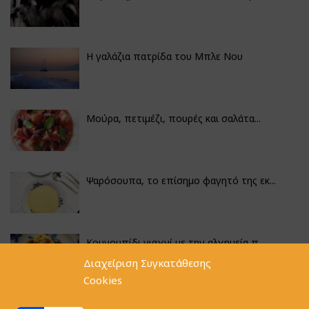
Η γαλάζια πατρίδα του Μπλε Νου
Μούρα, πετιμέζι, πουρές και σαλάτα...
Ψαρόσουπα, το επίσημο φαγητό της εκ...
Κουνουπίδι γιαχνί με την αλχημεία π...
Διαχείριση Συγκατάθεσης
Cookies
Αγκινάρες γεμιστές με ρύζι και ριζό...