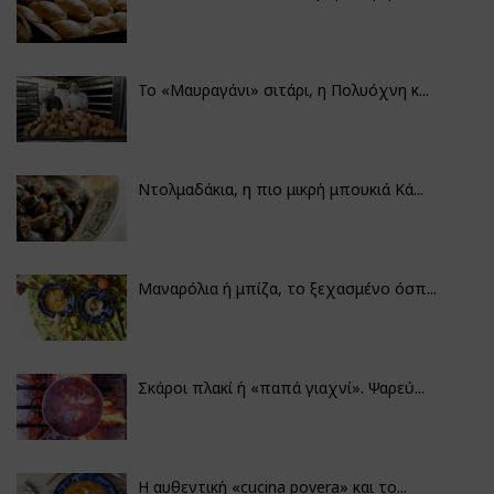
Το «Μαυραγάνι» σιτάρι, η Πολυόχνη κ...
Ντολμαδάκια, η πιο μικρή μπουκιά Κά...
Μαναρόλια ή μπίζα, το ξεχασμένο όσπ...
Σκάροι πλακί ή «παπά γιαχνί». Ψαρεύ...
Η αυθεντική «cucina povera» και το...