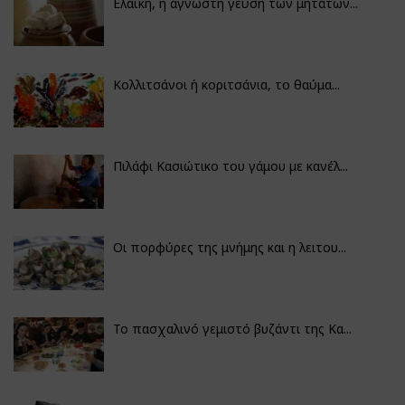
Ελαϊκή, η άγνωστη γεύση των μητάτων...
Κολλιτσάνοι ή κοριτσάνια, το θαύμα...
Πιλάφι Κασιώτικο του γάμου με κανέλ...
Οι πορφύρες της μνήμης και η λειτου...
Το πασχαλινό γεμιστό βυζάντι της Κα...