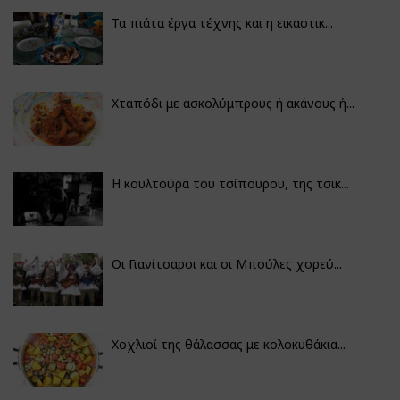
Τα πιάτα έργα τέχνης και η εικαστικ...
Χταπόδι με ασκολύμπρους ή ακάνους ή...
Η κουλτούρα του τσίπουρου, της τσικ...
Οι Γιανίτσαροι και οι Μπούλες χορεύ...
Χοχλιοί της θάλασσας με κολοκυθάκια...