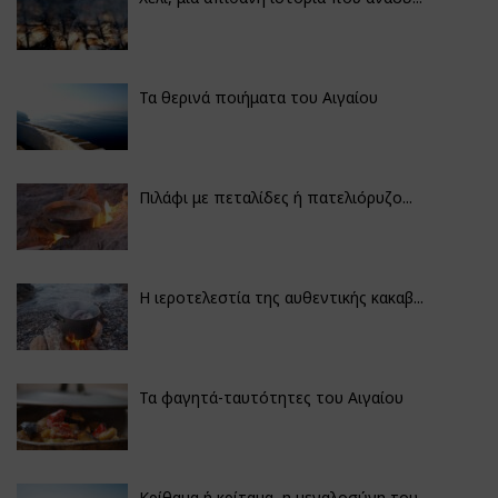
Τα θερινά ποιήματα του Αιγαίου
Πιλάφι με πεταλίδες ή πατελιόρυζο...
Η ιεροτελεστία της αυθεντικής κακαβ...
Τα φαγητά-ταυτότητες του Αιγαίου
Κρίθαμα ή κρίταμα, η μεγαλοσύνη του...