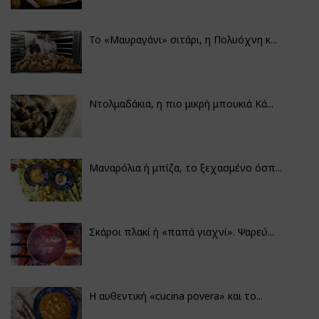
Το «Μαυραγάνι» σιτάρι, η Πολυόχνη κ...
Ντολμαδάκια, η πιο μικρή μπουκιά Κά...
Μαναρόλια ή μπίζα, το ξεχασμένο όσπ...
Σκάροι πλακί ή «παπά γιαχνί». Ψαρεύ...
Η αυθεντική «cucina povera» και το...