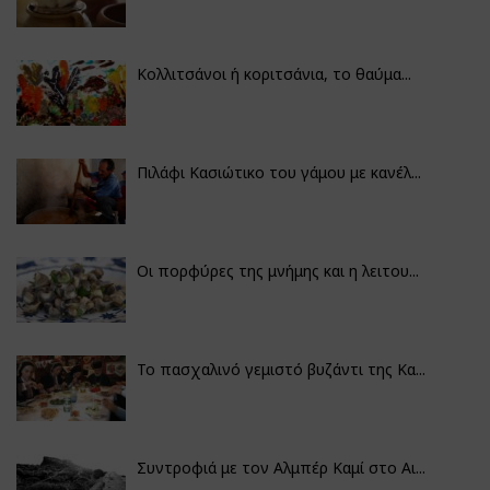
Κολλιτσάνοι ή κοριτσάνια, το θαύμα...
Πιλάφι Κασιώτικο του γάμου με κανέλ...
Οι πορφύρες της μνήμης και η λειτου...
Το πασχαλινό γεμιστό βυζάντι της Κα...
Συντροφιά με τον Αλμπέρ Καμί στο Αι...