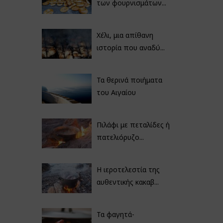
των φουρνισμάτων...
Χέλι, μια απίθανη
ιστορία που αναδύ...
Τα θερινά ποιήματα
του Αιγαίου
Πιλάφι με πεταλίδες ή
πατελιόρυζο...
Η ιεροτελεστία της
αυθεντικής κακαβ...
Τα φαγητά-