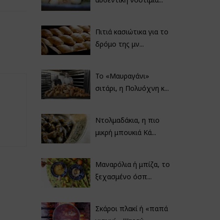
Πιτιά κασιώτικα για το
δρόμο της μν...
Το «Μαυραγάνι»
σιτάρι, η Πολυόχνη κ...
Ντολμαδάκια, η πιο
μικρή μπουκιά Κά...
Μαναρόλια ή μπίζα, το
ξεχασμένο όσπ...
Σκάροι πλακί ή «παπά