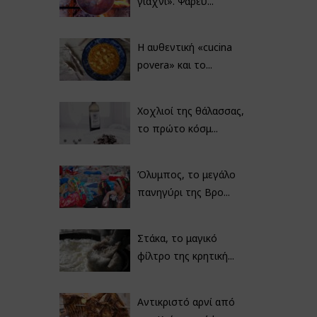
γιαχνί». Ψαρεύ...
Η αυθεντική «cucina
povera» και το...
Χοχλιοί της θάλασσας,
το πρώτο κόσμ...
Όλυμπος, το μεγάλο
πανηγύρι της Βρο...
Στάκα, το μαγικό
φίλτρο της κρητική...
Αντικριστό αρνί από